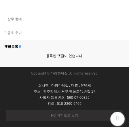
상무 현대
금호 우미
댓글목록
0
등록된 댓글이 없습니다.
Copyright ©
다정한욕실.
All rights reserved.
회사명 : 다정한욕실 / 대표 : 유병채
주소 : 광주광역시 서구 염화로45번길 17
사업자 등록번호 : 560-07-00325
전화 : 010-2360-9469
PC 버전으로 보기